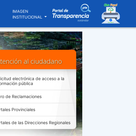
N
IMAGEN
INSTITUCIONAL
tención al ciudadano
licitud electrónica de acceso a la
formación pública
bro de Reclamaciones
rtales Provinciales
rtales de las Direcciones Regionales