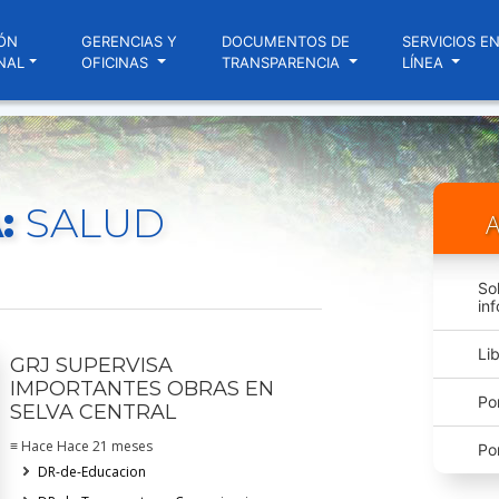
ÓN
GERENCIAS Y
DOCUMENTOS DE
SERVICIOS E
NAL
OFICINAS
TRANSPARENCIA
LÍNEA
:
SALUD
A
So
in
Li
GRJ SUPERVISA
IMPORTANTES OBRAS EN
Po
SELVA CENTRAL
≡ Hace Hace 21 meses
Po
DR-de-Educacion