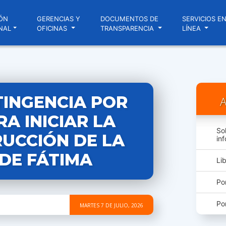
ÓN
GERENCIAS Y
DOCUMENTOS DE
SERVICIOS E
NAL
OFICINAS
TRANSPARENCIA
LÍNEA
TINGENCIA POR
A
A INICIAR LA
So
UCCIÓN DE LA
in
N DE FÁTIMA
Li
Po
Po
MARTES 7 DE JULIO, 2026