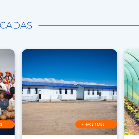
CADAS
AS
≡ HACE 1 MES