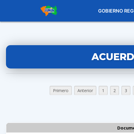
GOBIERNO REG
ACUERD
Primero
Anterior
1
2
3
Docume