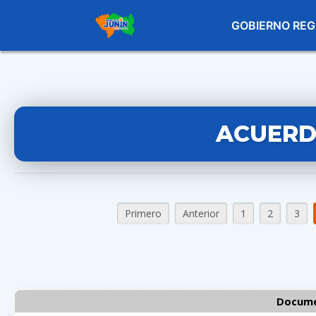
GOBIERNO REG
ACUERD
Primero
Anterior
1
2
3
Docume