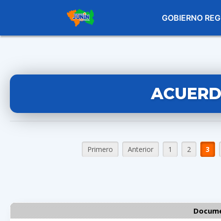
GOBIERNO REG
ACUERD
Primero
Anterior
1
2
3
Docume