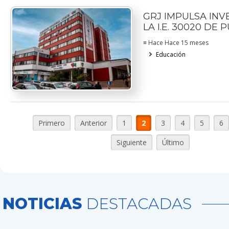
GRJ IMPULSA INV
LA I.E. 30020 DE
≡ Hace Hace 15 meses
Educación
Primero
Anterior
1
2
3
4
5
6
Siguiente
Último
NOTICIAS
DESTACADAS