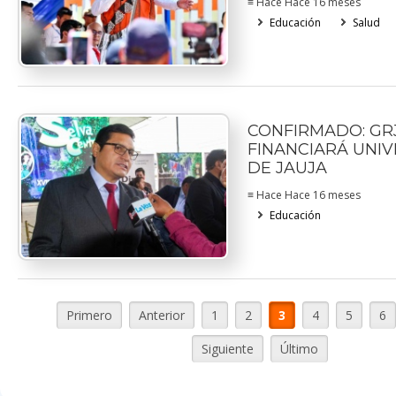
≡ Hace Hace 16 meses
Educación
Salud
CONFIRMADO: GR
FINANCIARÁ UNI
DE JAUJA
≡ Hace Hace 16 meses
Educación
Primero
Anterior
1
2
3
4
5
6
Siguiente
Último