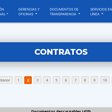
ÓN
GERENCIAS Y
DOCUMENTOS DE
SERVICIOS E
NAL
OFICINAS
TRANSPARENCIA
LÍNEA
CONTRATOS
nterior
1
2
3
4
5
6
7
8
9
10
Documentos descargables (425)