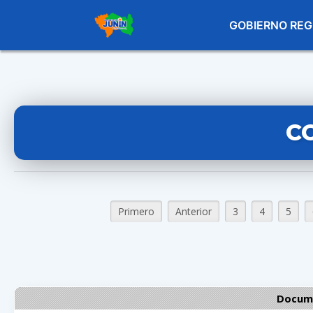
GOBIERNO REG
C
Primero
Anterior
3
4
5
Docume