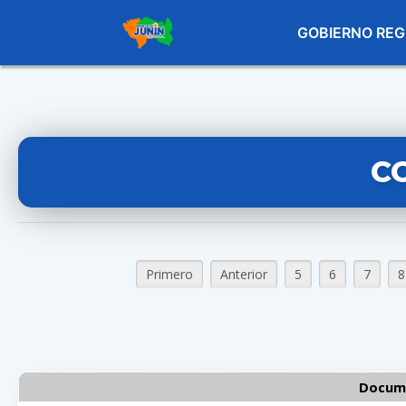
GOBIERNO REG
C
Primero
Anterior
5
6
7
8
Docume