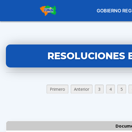
GOBIERNO REG
RESOLUCIONES 
Primero
Anterior
3
4
5
Docume