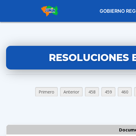
GOBIERNO REG
RESOLUCIONES 
Primero
Anterior
458
459
460
Docume