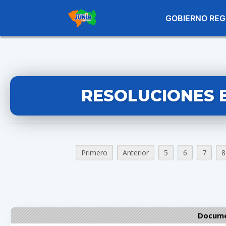
GOBIERNO REG
RESOLUCIONES 
Primero
Anterior
5
6
7
8
Docume