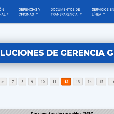
ÓN
GERENCIAS Y
DOCUMENTOS DE
SERVICIOS E
NAL
OFICINAS
TRANSPARENCIA
LÍNEA
LUCIONES DE GERENCIA 
ior
7
8
9
10
11
12
13
14
15
1
Documentos descargables (3484)