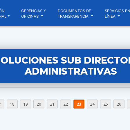
ÓN
GERENCIAS Y
DOCUMENTOS DE
SERVICIOS E
NAL
OFICINAS
TRANSPARENCIA
LÍNEA
SOLUCIONES SUB DIRECTO
ADMINISTRATIVAS
r
18
19
20
21
22
23
24
25
26