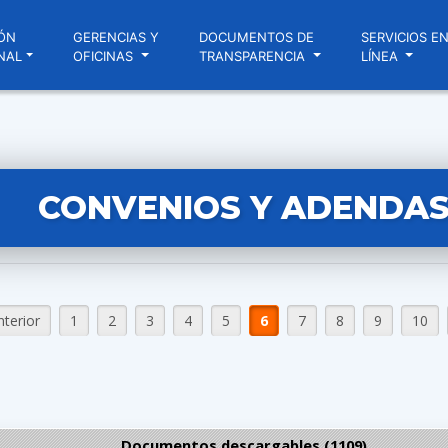
ÓN
GERENCIAS Y
DOCUMENTOS DE
SERVICIOS E
NAL
OFICINAS
TRANSPARENCIA
LÍNEA
CONVENIOS Y ADENDA
nterior
1
2
3
4
5
6
7
8
9
10
Documentos descargables (1109)