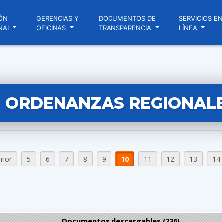
ÓN
GERENCIAS Y
DOCUMENTOS DE
SERVICIOS E
NAL
OFICINAS
TRANSPARENCIA
LÍNEA
ORDENANZAS REGIONAL
rior
5
6
7
8
9
10
11
12
13
14
Documentos descargables (236)