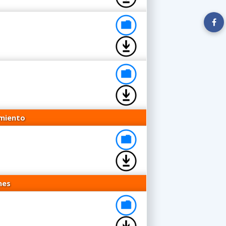
amiento
nes