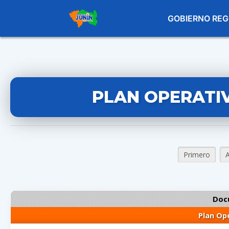
GOBIERNO REG
PLAN OPERATIV
Primero
A
Doc
Plan Ope