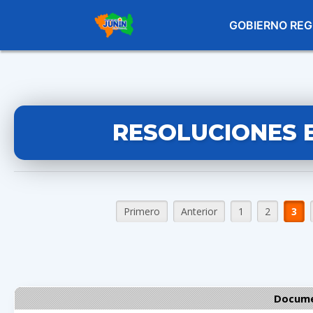
GOBIERNO REG
RESOLUCIONES 
Primero
Anterior
1
2
3
Docume