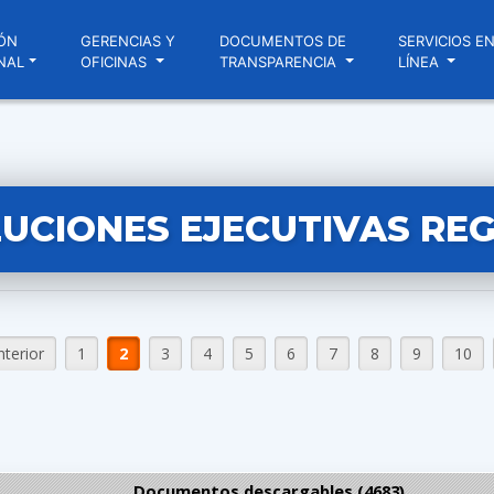
ÓN
GERENCIAS Y
DOCUMENTOS DE
SERVICIOS E
NAL
OFICINAS
TRANSPARENCIA
LÍNEA
UCIONES EJECUTIVAS RE
nterior
1
2
3
4
5
6
7
8
9
10
Documentos descargables (4683)