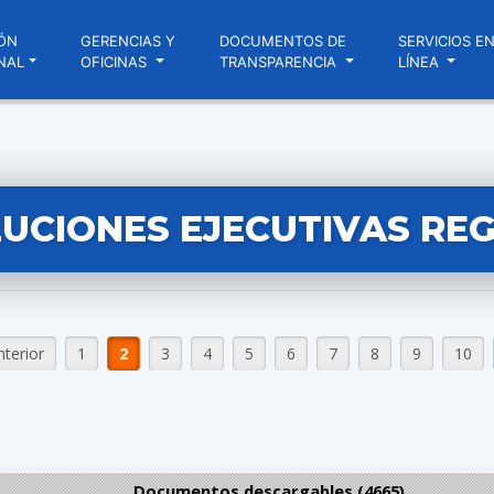
ÓN
GERENCIAS Y
DOCUMENTOS DE
SERVICIOS E
NAL
OFICINAS
TRANSPARENCIA
LÍNEA
UCIONES EJECUTIVAS RE
nterior
1
2
3
4
5
6
7
8
9
10
Documentos descargables (4665)