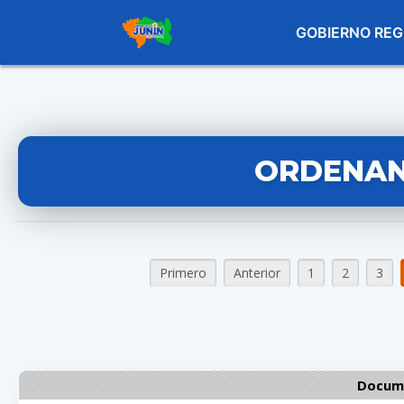
GOBIERNO REG
ORDENAN
Primero
Anterior
1
2
3
Docume