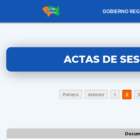
GOBIERNO REG
ACTAS DE SE
Primero
Anterior
1
2
3
Docum