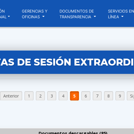
ÓN
GERENCIAS Y
DOCUMENTOS DE
SERVICIOS E
NAL
OFICINAS
TRANSPARENCIA
LÍNEA
AS DE SESIÓN EXTRAORD
Anterior
1
2
3
4
5
6
7
8
9
S
Documentos descargables (85)