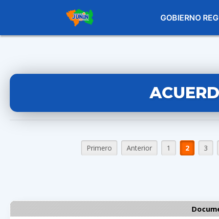
GOBIERNO REG
ACUERD
Primero
Anterior
1
2
3
Docume