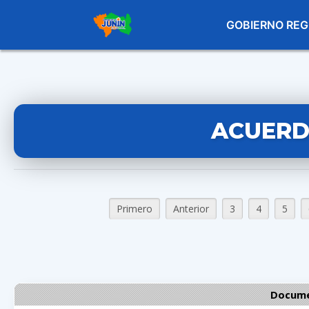
GOBIERNO REG
ACUERD
Primero
Anterior
3
4
5
Docume