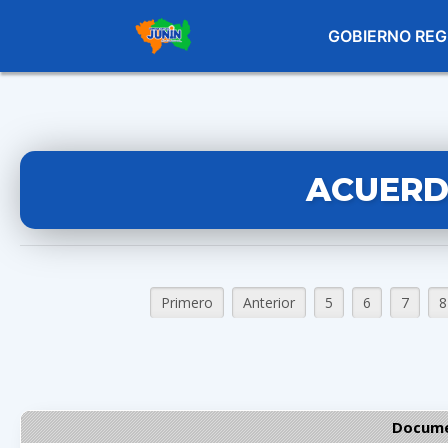
GOBIERNO REG
ACUERD
Primero
Anterior
5
6
7
8
Docume