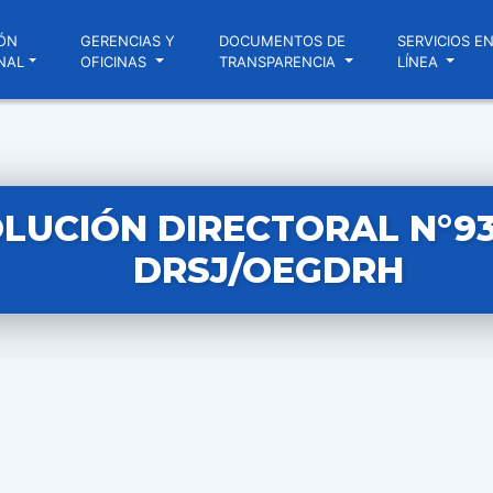
ÓN
GERENCIAS Y
DOCUMENTOS DE
SERVICIOS E
NAL
OFICINAS
TRANSPARENCIA
LÍNEA
LUCIÓN DIRECTORAL N°933
DRSJ/OEGDRH