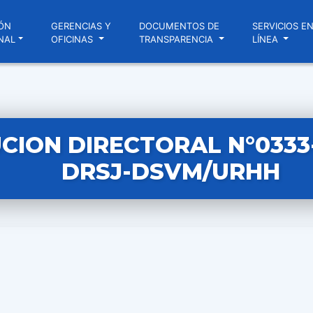
ÓN
GERENCIAS Y
DOCUMENTOS DE
SERVICIOS E
NAL
OFICINAS
TRANSPARENCIA
LÍNEA
CION DIRECTORAL N°0333-
DRSJ-DSVM/URHH