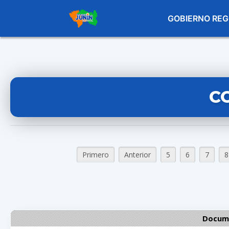
GOBIERNO REG
C
Primero
Anterior
5
6
7
8
Docume