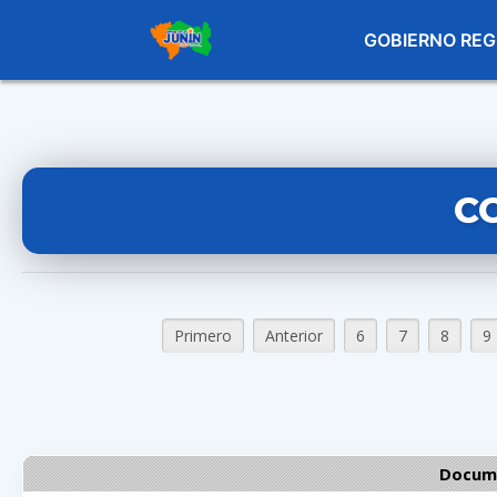
GOBIERNO REG
C
Primero
Anterior
6
7
8
9
Docume