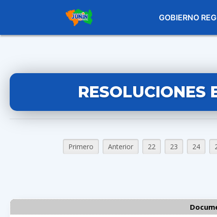
GOBIERNO REG
RESOLUCIONES 
Primero
Anterior
22
23
24
Docume