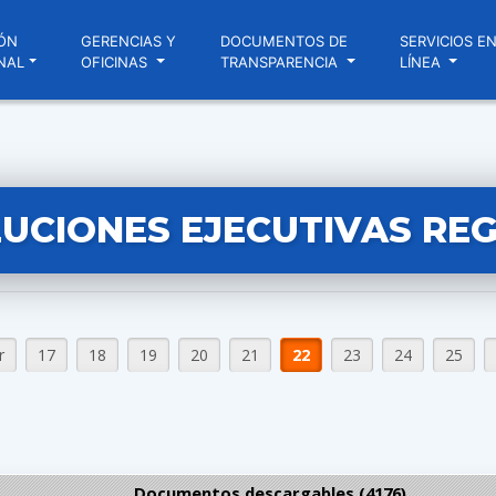
ÓN
GERENCIAS Y
DOCUMENTOS DE
SERVICIOS E
NAL
OFICINAS
TRANSPARENCIA
LÍNEA
UCIONES EJECUTIVAS RE
r
17
18
19
20
21
22
23
24
25
Documentos descargables (4176)