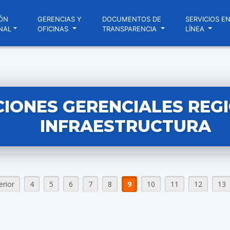
ÓN
GERENCIAS Y
DOCUMENTOS DE
SERVICIOS E
NAL
OFICINAS
TRANSPARENCIA
LÍNEA
IONES GERENCIALES REG
INFRAESTRUCTURA
erior
4
5
6
7
8
9
10
11
12
13