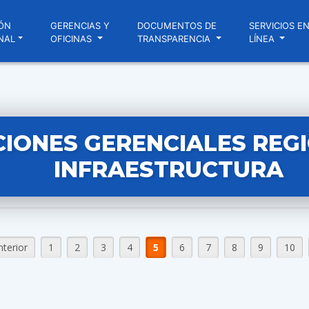
ÓN
GERENCIAS Y
DOCUMENTOS DE
SERVICIOS E
NAL
OFICINAS
TRANSPARENCIA
LÍNEA
IONES GERENCIALES REG
INFRAESTRUCTURA
nterior
1
2
3
4
5
6
7
8
9
10