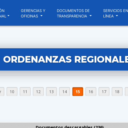
ÓN
GERENCIAS Y
DOCUMENTOS DE
SERVICIOS E
NAL
OFICINAS
TRANSPARENCIA
LÍNEA
ORDENANZAS REGIONAL
r
10
11
12
13
14
15
16
17
18
Documentos descargables (236)