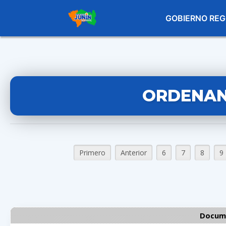
GOBIERNO REG
ORDENAN
Primero
Anterior
6
7
8
9
Docume