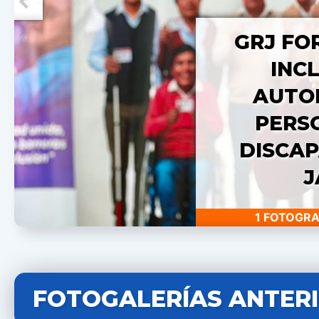
GRJ FO
INC
AUTO
PERS
DISCAP
J
1 FOTOGRA
FOTOGALERÍAS ANTER