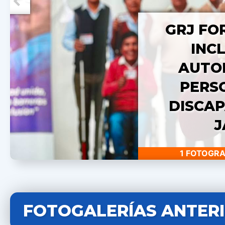
GRJ FO
INC
AUTO
PERS
DISCAP
J
1 FOTOGRA
FOTOGALERÍAS ANTER