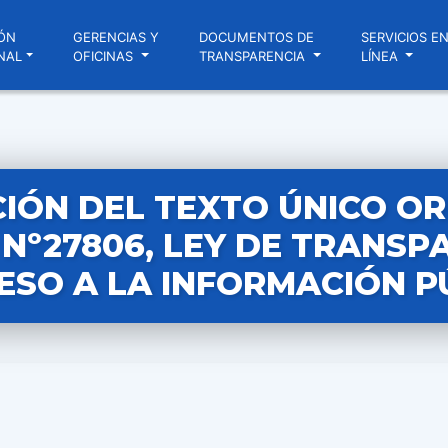
ÓN
GERENCIAS Y
DOCUMENTOS DE
SERVICIOS E
NAL
OFICINAS
TRANSPARENCIA
LÍNEA
IÓN DEL TEXTO ÚNICO O
 Nº27806, LEY DE TRANSP
ESO A LA INFORMACIÓN P