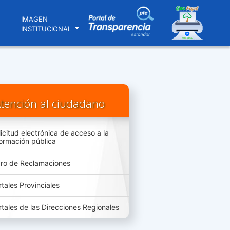
N
IMAGEN
INSTITUCIONAL
tención al ciudadano
licitud electrónica de acceso a la
formación pública
bro de Reclamaciones
rtales Provinciales
rtales de las Direcciones Regionales