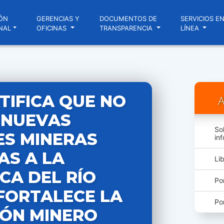
ÓN
GERENCIAS Y
DOCUMENTOS DE
SERVICIOS E
NAL
OFICINAS
TRANSPARENCIA
LÍNEA
TIFICA QUE NO
A
 NUEVAS
So
ES MINERAS
in
AS A LA
Li
CA DEL RÍO
Po
FORTALECE LA
Po
IÓN MINERO