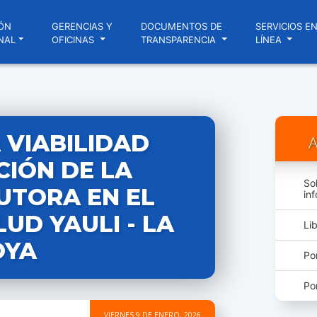
ÓN
GERENCIAS Y
DOCUMENTOS DE
SERVICIOS E
NAL
OFICINAS
TRANSPARENCIA
LÍNEA
 VIABILIDAD
A
CIÓN DE LA
So
UTORA EN EL
in
UD YAULI - LA
Li
OYA
Po
Po
VIERNES 9 DE ENERO, 2026