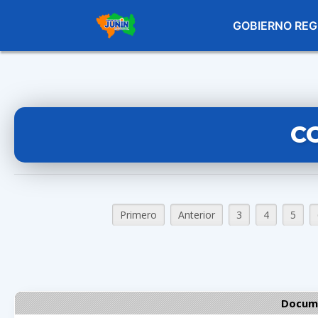
GOBIERNO REG
C
Primero
Anterior
3
4
5
Docume