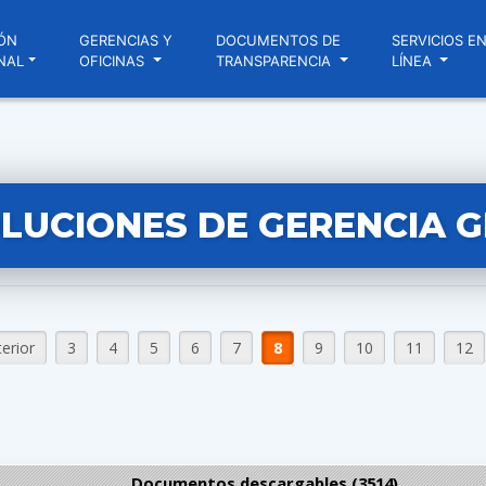
ÓN
GERENCIAS Y
DOCUMENTOS DE
SERVICIOS E
NAL
OFICINAS
TRANSPARENCIA
LÍNEA
LUCIONES DE GERENCIA 
erior
3
4
5
6
7
8
9
10
11
12
Documentos descargables (3514)