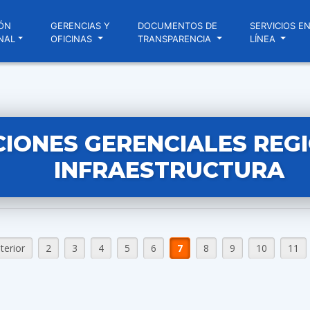
ÓN
GERENCIAS Y
DOCUMENTOS DE
SERVICIOS E
NAL
OFICINAS
TRANSPARENCIA
LÍNEA
IONES GERENCIALES REG
INFRAESTRUCTURA
terior
2
3
4
5
6
7
8
9
10
11