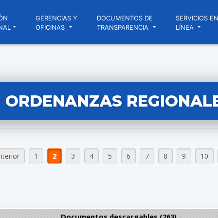
ÓN
GERENCIAS Y
DOCUMENTOS DE
SERVICIOS E
NAL
OFICINAS
TRANSPARENCIA
LÍNEA
ORDENANZAS REGIONAL
nterior
1
2
3
4
5
6
7
8
9
10
Documentos descargables (263)