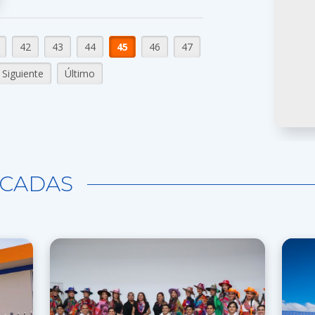
42
43
44
45
46
47
Siguiente
Último
CADAS