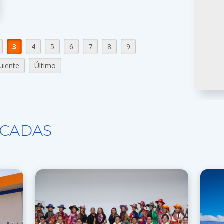
3
4
5
6
7
8
9
uiente
Último
CADAS